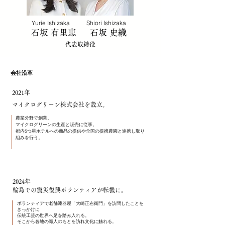
​Yurie Ishizaka
​Shiori Ishizaka
​石坂 有里恵
石坂 史織
代表取締役
会社沿革
2021年
マイクログリーン株式会社を設立。
農業分野で創業。
マイクログリーンの生産と販売に従事。
都内5つ星ホテルへの商品の提供や全国の提携農園と連携し取り
組みを行う。
2024年
輪島での震災復興ボランティアが転機に。
ボランティアで老舗漆器屋「大崎正右衛門」を訪問したことを
きっかけに
伝統工芸の世界へ足を踏み入れる。
​そこから各地の職人のもとを訪れ文化に触れる。